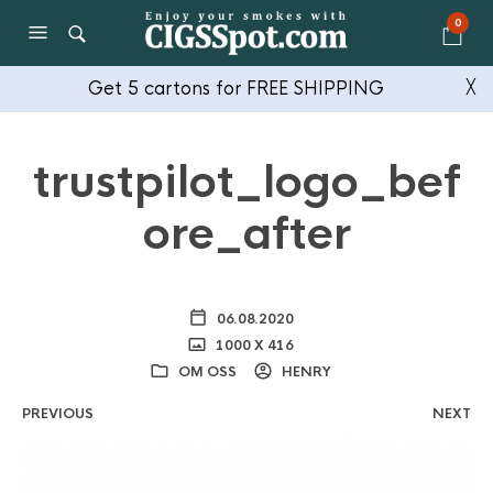
0
Get 5 cartons for FREE SHIPPING
╳
trustpilot_logo_bef
ore_after
06.08.2020
1000 X 416
OM OSS
HENRY
PREVIOUS
NEXT