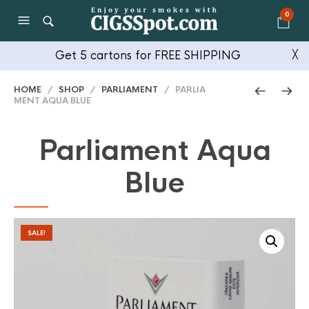
0
Get 5 cartons for FREE SHIPPING
╳
HOME
/
SHOP
/
PARLIAMENT
/ PARLIA
MENT AQUA BLUE
Parliament Aqua
Blue
SALE!