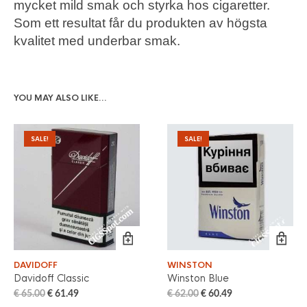
mycket mild smak och styrka hos cigaretter.
Som ett resultat får du produkten av högsta
kvalitet med underbar smak.
YOU MAY ALSO LIKE…
SALE!
SALE!
DAVIDOFF
WINSTON
Davidoff Classic
Winston Blue
€
65.00
€
61.49
€
62.00
€
60.49